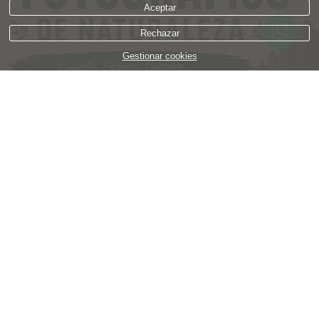
Aceptar
Rechazar
Gestionar cookies
RETIRO FOTOGRÁFICO DE NATURALEZA
Teórico - práctico
Aprenderás desde cero a sacar el máximo partido a
tu equipo, utilizar tu cámara en modo Manual,
conocimientos básicos de la teórica fotográfica y de
algunas disciplinas fotográficas: paisaje, fauna,
macro y muchas mas cosas...
11, 12 y 13 Diciembre 2026