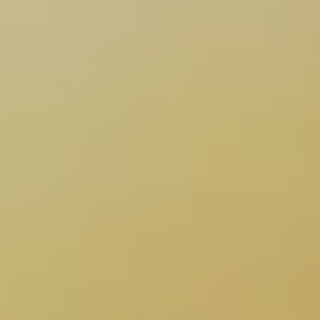
Actividades
Fotográficas
Cursos, talleres, masterclass, etc....
MÁS INFORMACIÓN
TU WEB CON BLUEKEA
(DESCUENTO 15%)
SUSCRÍBETE A MI NEWSLETTER