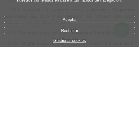
nuestros contenidos en base a tus hábitos de navegación.
-
2019 Fotografía de portada en la publicación
"Aspectos
esenciales del lobo y su gestión"
del proyecto Life Lobo
Aceptar
Andalucia (Life Southern Wolves).
Rechazar
- 2018 Fotografia para publicitar
Terrascape Filter Bag
Gestionar cookies
- 2018 Fotografía publicada en el libro " Animals in the mountains"
escrito por John Wood
- 2018 Mi libro "10 Años Fotografiando la Naturaleza" adquirido
por la biblioteca
Torras i Bages
- 2018 Publicación para promocionar la Exposición y Libro "10
Años Fotografiando la Naturaleza" revista
Panda
WWF España
- 2018 Fotografía Lobo Iberico para colaborar con WWF España
en el
Dia de Europa
- 2018 Audiovisual
"Raimon Santacatalina Nature
Photographer"
publicado en la web de AEFONA
- 2018 Fotografía para colaborar con Lobo Marley en defensa del
Lobo Iberico