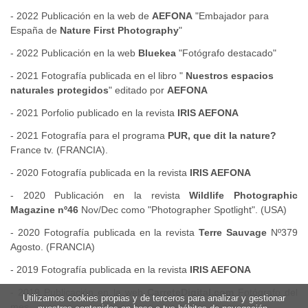
- 2022 Publicación en la web de
AEFONA
"Embajador para
España de
Nature First Photography
"
- 2022 Publicación en la web
Bluekea
"
Fotógrafo
destacado"
- 2021 Fotografía publicada en el libro "
Nuestros espacios
naturales protegidos
" editado por
AEFONA
- 2021 Porfolio publicado en la revista
IRIS AEFONA
- 2021 Fotografía para el programa
PUR, que dit la nature?
France tv. (FRANCIA).
- 2020 Fotografía publicada en la revista
IRIS AEFONA
- 2020 Publicación en la revista
Wildlife Photographic
Magazine nº46
Nov/Dec como "Photographer Spotlight". (USA)
- 2020 Fotografía publicada en la revista
Terre Sauvage
Nº379
Agosto. (FRANCIA)
- 2019 Fotografía publicada en la revista
IRIS AEFONA
- 2019 Publicación en la web
CarreteDigital.com
Fotógrafo del
Utilizamos cookies propias y de terceros para analizar y gestionar
mes.